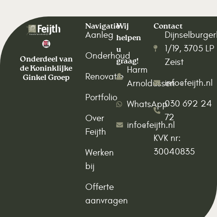
Navigatie
Wij
Contact
Aanleg
Dijnselburge
helpen
1/19, 3705 LP
u
Onderhoud
Onderdeel van
graag!
Zeist
de Koninklijke
Harm
Renovatie
Ginkel Groep
info@feijth.nl
Arnoldussen
Portfolio
030 692 24
WhatsApp
72
Over
info@feijth.nl
Feijth
KVK nr:
30040835
Werken
bij
Offerte
aanvragen