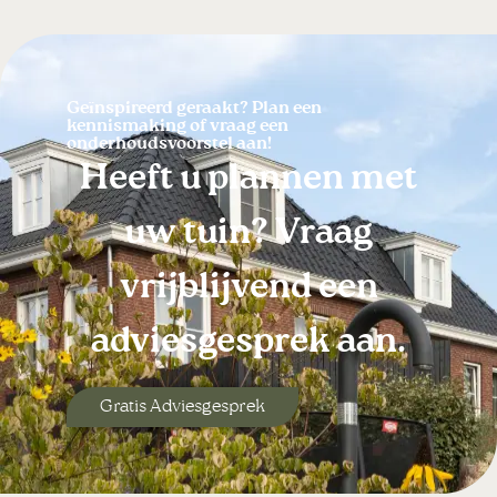
Geïnspireerd geraakt? Plan een
kennismaking of vraag een
onderhoudsvoorstel aan!
Heeft u plannen met
uw tuin?
Vraag
vrijblijvend een
adviesgesprek aan.
Gratis Adviesgesprek